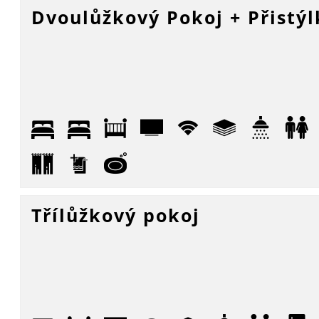
Dvoulůžkový Pokoj + Přistýl
Třílůžkový pokoj