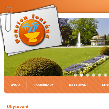
•
•
•
•
•
•
ÚVOD
PODĚBRADY
UBYTOVÁNÍ
CEN
Ubytování