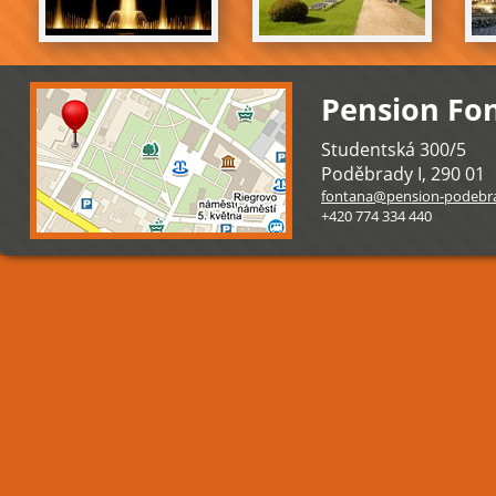
Pension Fo
Studentská 300/5
Poděbrady I
,
290 01
fontana@pension-podebra
+420 774 334 440