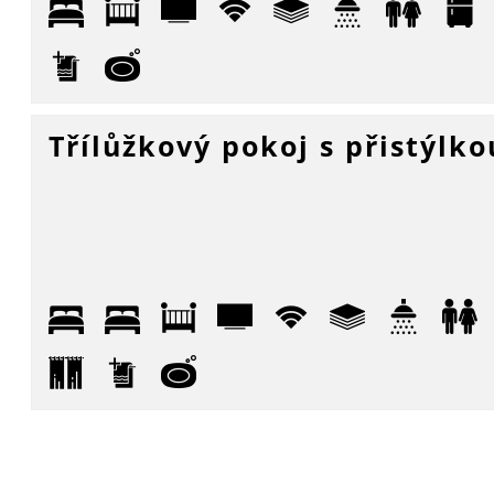
Třílůžkový pokoj s přistýlko